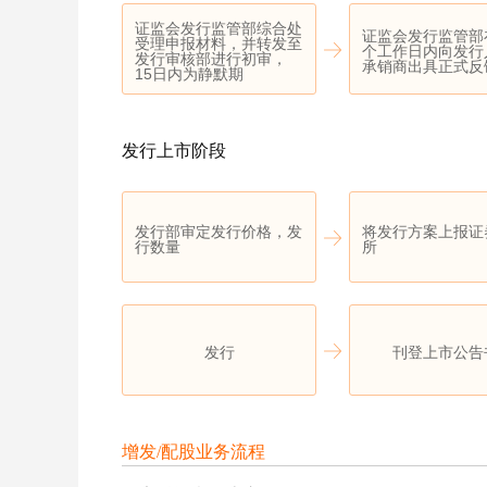
证监会发行监管部综合处
证监会发行监管部
受理申报材料，并转发至
个工作日内向发行
发行审核部进行初审，
承销商出具正式反
15日内为静默期
发行上市阶段
发行部审定发行价格，发
将发行方案上报证
行数量
所
发行
刊登上市公告
增发/配股业务流程