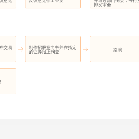
馈意见
反馈意见作出答复
并通过部门例会，等待
排发审会
券交易
制作招股意向书并在指定
路演
的证券报上刊登
易