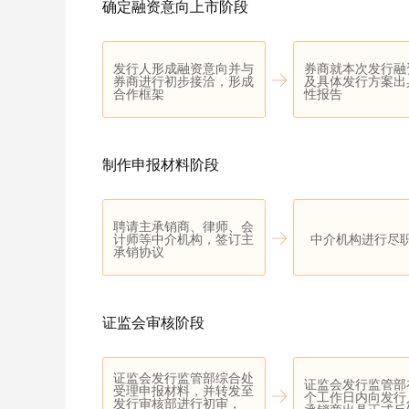
确定融资意向上市阶段
发行人形成融资意向并与
券商就本次发行融
券商进行初步接洽，形成
及具体发行方案出
合作框架
性报告
制作申报材料阶段
聘请主承销商、律师、会
计师等中介机构，签订主
中介机构进行尽
承销协议
证监会审核阶段
证监会发行监管部综合处
证监会发行监管部
受理申报材料，并转发至
个工作日内向发行
发行审核部进行初审，