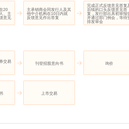
完成正式反馈意见答复
在20
主承销商会同发行人及其
后续的口头反馈意见答
人、主
他中介机构在10日内就
复，发行部出具初审报
馈意见
反馈意见作出答复
并通过部门例会，等待
排发审会
券交易
刊登招股意向书
询价
书
上市交易