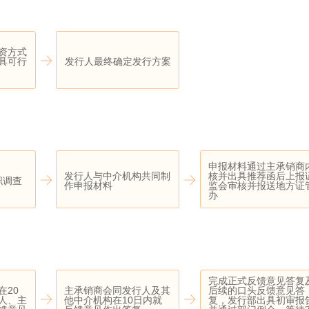
资方式
具可行
发行人最终确定发行方案
申报材料通过主承销商
发行人与中介机构共同制
核并出具推荐函后上报
职调查
作申报材料
监会审核并报送地方证
办
完成正式反馈意见答复
在20
主承销商会同发行人及其
后续的口头反馈意见答
人、主
他中介机构在10日内就
复，发行部出具初审报