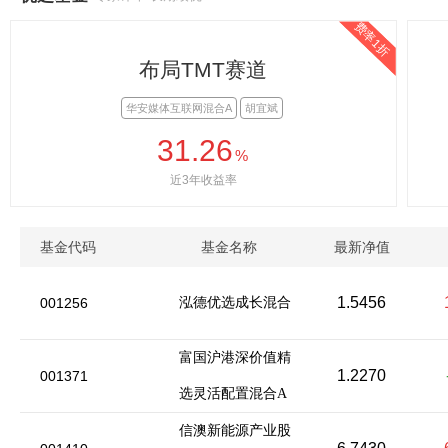
费率1折
布局TMT赛道
华安媒体互联网混合A
胡宜斌
31.26
%
近3年收益率
基金代码
基金名称
最新净值
1.5456
001256
泓德优选成长混合
富国沪港深价值精
1.2270
001371
选灵活配置混合A
信澳新能源产业股