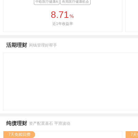
中欧医疗健康A
布局医疗健康机会
8.71
%
近1年收益率
活期理财
闲钱管理好帮手
纯债理财
资产配置基石 平滑波动
7天免赎回费
7天